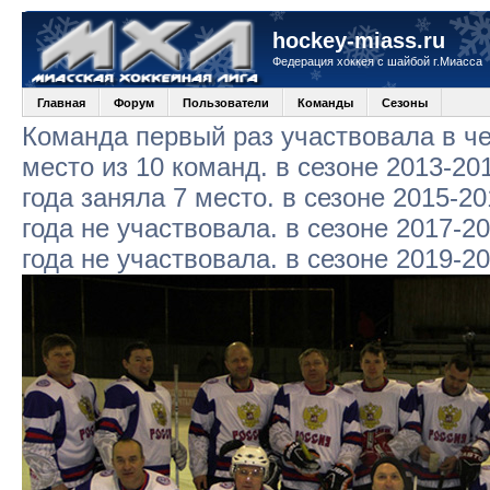
hockey-miass.ru
Федерация хоккея с шайбой г.Миасса
Главная
Форум
Пользователи
Команды
Сезоны
Команда первый раз участвовала в че
место из 10 команд. в сезоне 2013-20
года заняла 7 место. в сезоне 2015-20
года не участвовала. в сезоне 2017-2
года не участвовала. в сезоне 2019-2