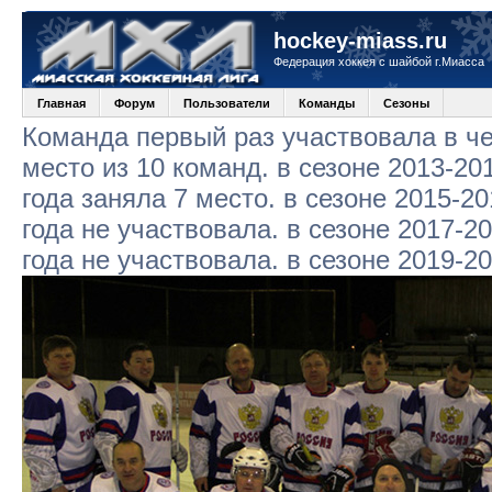
hockey-miass.ru
Федерация хоккея с шайбой г.Миасса
Главная
Форум
Пользователи
Команды
Сезоны
Команда первый раз участвовала в че
место из 10 команд. в сезоне 2013-20
года заняла 7 место. в сезоне 2015-20
года не участвовала. в сезоне 2017-2
года не участвовала. в сезоне 2019-2