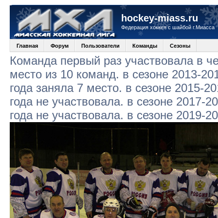
hockey-miass.ru
Федерация хоккея с шайбой г.Миасса
Главная
Форум
Пользователи
Команды
Сезоны
Команда первый раз участвовала в че
место из 10 команд. в сезоне 2013-20
года заняла 7 место. в сезоне 2015-20
года не участвовала. в сезоне 2017-2
года не участвовала. в сезоне 2019-2