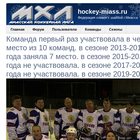
hockey-miass.ru
Федерация хоккея с шайбой г.Миасса
Главная
Форум
Пользователи
Команды
Сезоны
Команда первый раз участвовала в че
место из 10 команд. в сезоне 2013-20
года заняла 7 место. в сезоне 2015-20
года не участвовала. в сезоне 2017-2
года не участвовала. в сезоне 2019-2