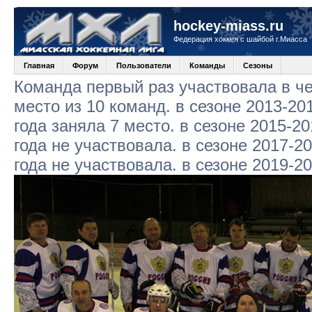
hockey-miass.ru
Федерация хоккея с шайбой г.Миасса
Главная
Форум
Пользователи
Команды
Сезоны
Команда первый раз участвовала в че
место из 10 команд. в сезоне 2013-20
года заняла 7 место. в сезоне 2015-20
года не участвовала. в сезоне 2017-2
года не участвовала. в сезоне 2019-2