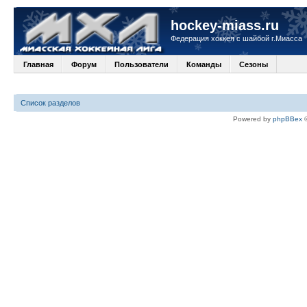
hockey-miass.ru
Федерация хоккея с шайбой г.Миасса
Главная
Форум
Пользователи
Команды
Сезоны
Список разделов
Powered by
phpBBex
©