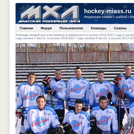
hockey-miass.ru
Федерация хоккея с шайбой г.М
Главная
Форум
Пользователи
Команды
Сезоны
Команда первый раз участвовала в чемпионате в сезоне 2011-2012 года и заняла
года заняла 7 место. в сезоне 2016-2017 года заняла 6 место. в сезоне 2017-20