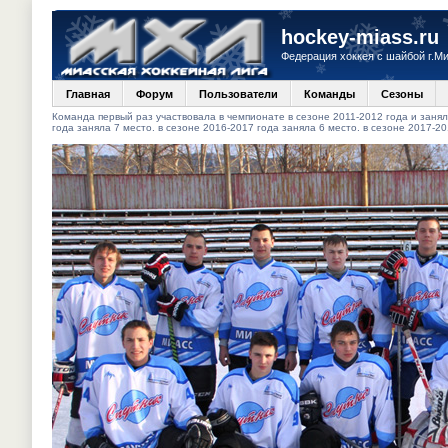
hockey-miass.ru
Федерация хоккея с шайбой г.М
Главная
Форум
Пользователи
Команды
Сезоны
Команда первый раз участвовала в чемпионате в сезоне 2011-2012 года и заняла
года заняла 7 место. в сезоне 2016-2017 года заняла 6 место. в сезоне 2017-20