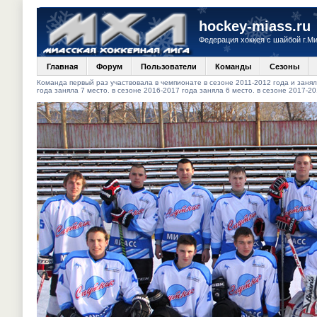
hockey-miass.ru
Федерация хоккея с шайбой г.М
Главная
Форум
Пользователи
Команды
Сезоны
Команда первый раз участвовала в чемпионате в сезоне 2011-2012 года и заняла
года заняла 7 место. в сезоне 2016-2017 года заняла 6 место. в сезоне 2017-20