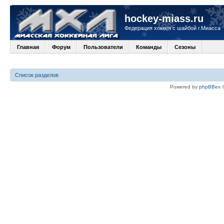
hockey-miass.ru
Федерация хоккея с шайбой г.Миасса
Главная
Форум
Пользователи
Команды
Сезоны
Список разделов
Powered by
phpBBex
©