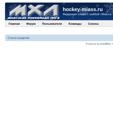
hockey-miass.ru
Федерация хоккея с шайбой г.Миасса
Главная
Форум
Пользователи
Команды
Сезоны
Список разделов
Powered by
phpBBex
©