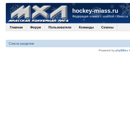
hockey-miass.ru
Федерация хоккея с шайбой г.Миасса
Главная
Форум
Пользователи
Команды
Сезоны
Список разделов
Powered by
phpBBex
©