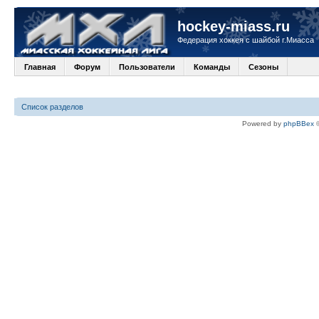
hockey-miass.ru
Федерация хоккея с шайбой г.Миасса
Главная
Форум
Пользователи
Команды
Сезоны
Список разделов
Powered by
phpBBex
©