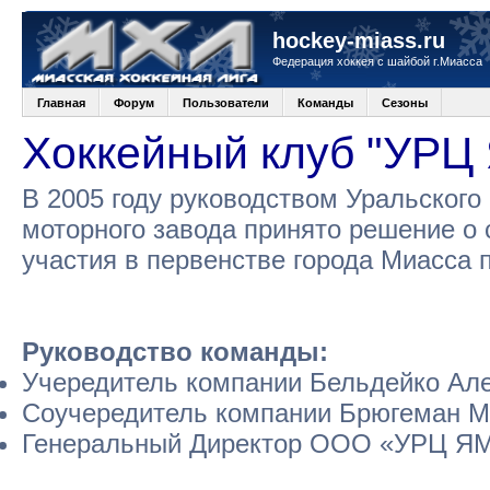
hockey-miass.ru
Федерация хоккея с шайбой г.Миасса
Главная
Форум
Пользователи
Команды
Сезоны
Хоккейный клуб "УРЦ
В 2005 году руководством Уральского
моторного завода принято решение о 
участия в первенстве города Миасса 
Руководство команды:
Учередитель компании Бельдейко Але
Соучередитель компании Брюгеман М
Генеральный Директор ООО «УРЦ ЯМ