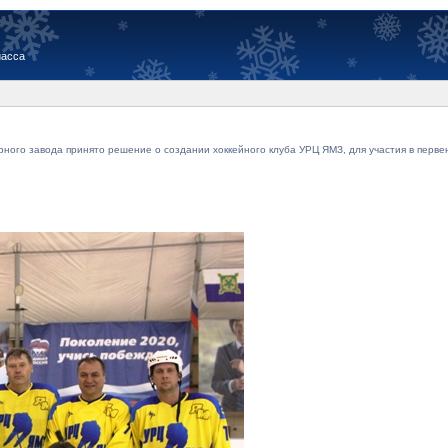
иасса
рного завода принято решение о создании хоккейного клуба УРЦ ЯМЗ, для участия в перве