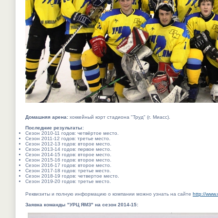
Домашняя арена:
хоккейный корт стадиона "Труд" (г. Миасс).
Последние результаты:
Сезон 2010-11 годов: четвёртое место.
Сезон 2011-12 годов: третье место.
Сезон 2012-13 годов: второе место.
Сезон 2013-14 годов: первое место.
Сезон 2014-15 годов: второе место.
Сезон 2015-16 годов: второе место.
Сезон 2016-17 годов: второе место.
Сезон 2017-18 годов: третье место.
Сезон 2018-19 годов: четвертое место.
Сезон 2019-20 годов: третье место.
Реквизиты и полную информацию о компании можно узнать на сайте
http://www.
Заявка команды "УРЦ ЯМЗ" на сезон 2014-15: