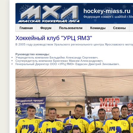
hockey-miass.ru
Федерация хоккея с шайбой г.М
Главная
Форум
Пользователи
Команды
Сезоны
Хоккейный клуб "УРЦ ЯМЗ"
В 2005 году руководством Уральского регионального центра Ярославского мото
Руководство команды:
Учередитель компании Бельдейко Александр Сергеевич.
Соучередитель компании Брюгеман Максим Александрович.
Генеральный Директор ООО «УРЦ ЯМЗ» Евдасин Дмитрий Зиновьевич.