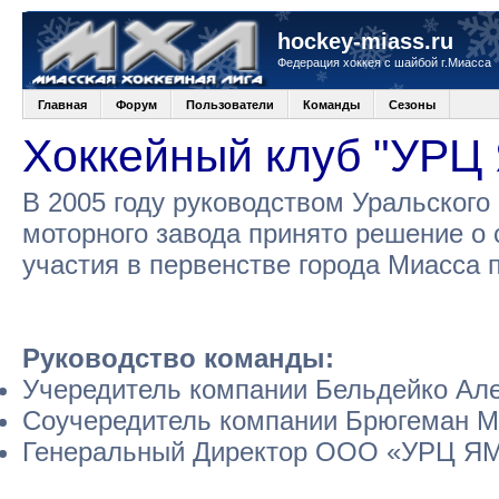
hockey-miass.ru
Федерация хоккея с шайбой г.Миасса
Главная
Форум
Пользователи
Команды
Сезоны
Хоккейный клуб "УРЦ
В 2005 году руководством Уральского
моторного завода принято решение о 
участия в первенстве города Миасса 
Руководство команды:
Учередитель компании Бельдейко Але
Соучередитель компании Брюгеман М
Генеральный Директор ООО «УРЦ ЯМ