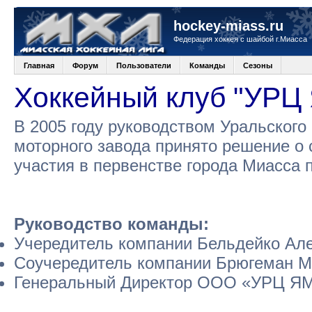
hockey-miass.ru
Федерация хоккея с шайбой г.Миасса
Главная
Форум
Пользователи
Команды
Сезоны
Хоккейный клуб "УРЦ
В 2005 году руководством Уральского
моторного завода принято решение о 
участия в первенстве города Миасса 
Руководство команды:
Учередитель компании Бельдейко Але
Соучередитель компании Брюгеман М
Генеральный Директор ООО «УРЦ ЯМ