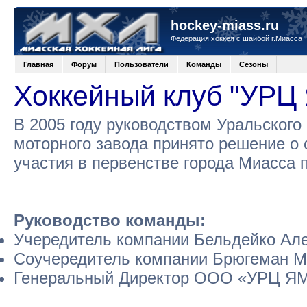
hockey-miass.ru
Федерация хоккея с шайбой г.Миасса
Главная
Форум
Пользователи
Команды
Сезоны
Хоккейный клуб "УРЦ
В 2005 году руководством Уральского
моторного завода принято решение о 
участия в первенстве города Миасса 
Руководство команды:
Учередитель компании Бельдейко Але
Соучередитель компании Брюгеман М
Генеральный Директор ООО «УРЦ ЯМ