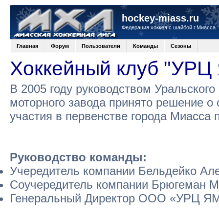
hockey-miass.ru
Федерация хоккея с шайбой г.Миасса
Главная
Форум
Пользователи
Команды
Сезоны
Хоккейный клуб "УРЦ
В 2005 году руководством Уральского
моторного завода принято решение о 
участия в первенстве города Миасса 
Руководство команды:
Учередитель компании Бельдейко Але
Соучередитель компании Брюгеман М
Генеральный Директор ООО «УРЦ ЯМ