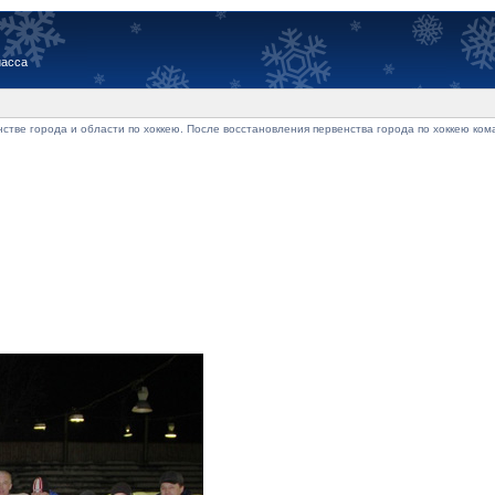
иасса
нстве города и области по хоккею. После восстановления первенства города по хоккею ко