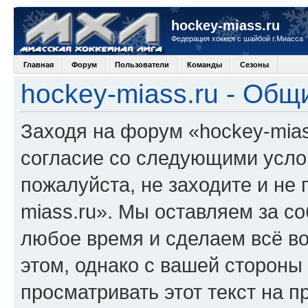
hockey-miass.ru
Федерация хоккея с шайбой г.Миасса
Главная
Форум
Пользователи
Команды
Сезоны
hockey-miass.ru - Общ
Заходя на форум «hockey-mias
согласие со следующими услов
пожалуйста, не заходите и не
miass.ru». Мы оставляем за со
любое время и сделаем всё во
этом, однако с вашей сторон
просматривать этот текст на п