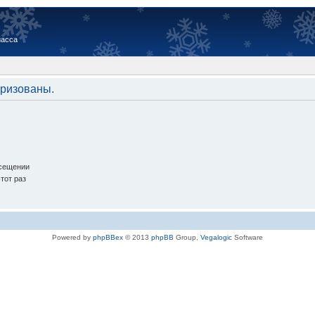
иасса
оризованы.
осещении
тот раз
Powered by
phpBBex
© 2013
phpBB
Group,
Vegalogic
Software