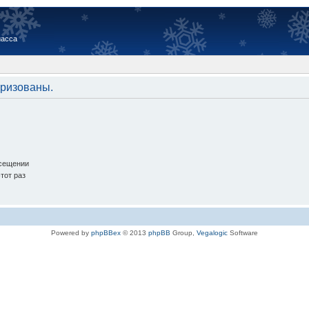
иасса
оризованы.
осещении
тот раз
Powered by
phpBBex
© 2013
phpBB
Group,
Vegalogic
Software