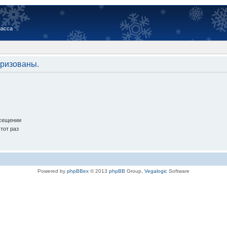
иасса
оризованы.
осещении
тот раз
Powered by
phpBBex
© 2013
phpBB
Group,
Vegalogic
Software