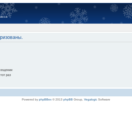
иасса
оризованы.
осещении
тот раз
Powered by
phpBBex
© 2013
phpBB
Group,
Vegalogic
Software