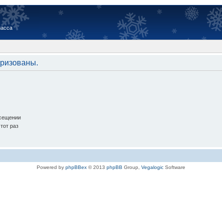
иасса
оризованы.
осещении
тот раз
Powered by
phpBBex
© 2013
phpBB
Group,
Vegalogic
Software