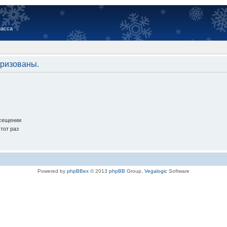
иасса
оризованы.
осещении
тот раз
Powered by
phpBBex
© 2013
phpBB
Group,
Vegalogic
Software