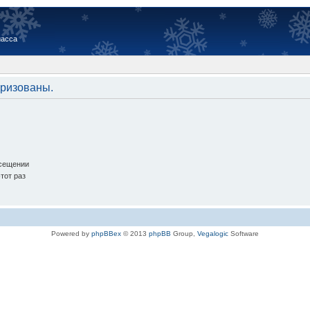
иасса
оризованы.
осещении
тот раз
Powered by
phpBBex
© 2013
phpBB
Group,
Vegalogic
Software