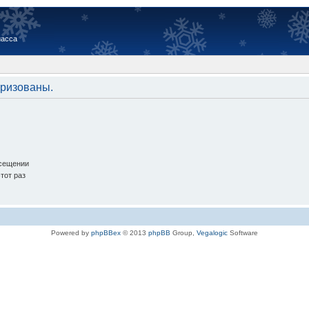
иасса
оризованы.
осещении
тот раз
Powered by
phpBBex
© 2013
phpBB
Group,
Vegalogic
Software